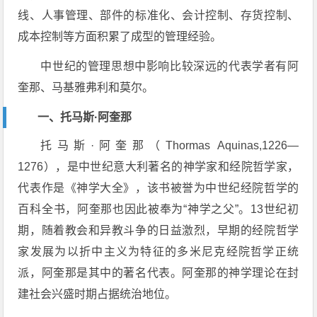
线、人事管理、部件的标准化、会计控制、存货控制、
成本控制等方面积累了成型的管理经验。
中世纪的管理思想中影响比较深远的代表学者有阿
奎那、马基雅弗利和莫尔。
一、托马斯·阿奎那
托马斯·阿奎那（Thormas Aquinas,1226—
1276），是中世纪意大利著名的神学家和经院哲学家，
代表作是《神学大全》，该书被誉为中世纪经院哲学的
百科全书，阿奎那也因此被奉为“神学之父”。13世纪初
期，随着教会和异教斗争的日益激烈，早期的经院哲学
家发展为以折中主义为特征的多米尼克经院哲学正统
派，阿奎那是其中的著名代表。阿奎那的神学理论在封
建社会兴盛时期占据统治地位。