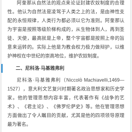
阿奎那从自然法的观点来论证封建农奴制度的合理
性。他认为自然法是凌驾于人类之上的法，是由神性支
配的永恒规律，人类行为都必须以它为准则。阿奎那认
为宇宙是按照等级阶梯构成的，从生物体到人，再到圣
徒、天使，最高就是上帝，整个宇宙都是按照上帝的旨
意来运转的。实际上他是为教会权力极力做辩护，以维
护神权在中世纪的崇高地位，维护农奴制度。
二、尼科洛·马基雅弗利
尼科洛·马基雅弗利（Niccolò Machiavelli,1469—
1527），意大利文艺复兴时期著名政治思想家和历史学
家。他的管理思想内容丰富，代表著作有《战争的艺
术》、《君主论》、《佛罗伦萨史》等。他在管理思想
方面做出了令人瞩目的贡献，尤其是他的四项领导原理
最为著名。