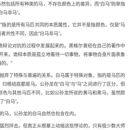
马”必然包括所有种类的马，不存在颜色上的差异，而“白马”则单指
白马非马”。
“马”指的是所有马匹共同的本质属性，它并不是指颜色，仅是“马
两者共性不同，因此“白马非马”。
诡辩论对抗的过程中发展起来的。黑格尔曾经在自己的著作中
割开来。诡辩本质是孤立地看待一切事物，将事物自身片面表象
的。”
题抛弃了特殊与普遍的关系。白马属于特殊对象，指的是马匹的
归根结底都是马。公孙龙在“白马”与“马”之间进行了区分，但
颜色与其他马匹不同，比如公孙龙所说的黄马和黑马，虽然颜
了“白马”。
异的马，公孙龙的白马自然也包含在内。
的猛烈抨击。但真正从根基上动摇这些悖论的，只有极少数大师