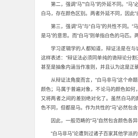
第二，强调“马”“白马”的外延不同。“
白马，存在颜色区别。两者外延不同，因此“
第三，强调“马”与“白马”的共性不同。
是马”的意思。而“白马”则单指白色的马匹。
学习逻辑学的人都知道，辩证法是在与
这样表述：“辩证法必须同单纯的诡辩论分
甚至是抽象内涵当作准则，并且认为这是正确
从辩证法角度而言，“白马非马”这个命
颜色；马属于普遍对象，不论马的颜色如何，
又将两者之间的差别绝对化了。虽然白马的
色不同，但都是马。作为共性的“马”必然包含
因此，一般范畴的“马”自然包含颜色各
“白马非马”论遭到过诸子百家其他学派