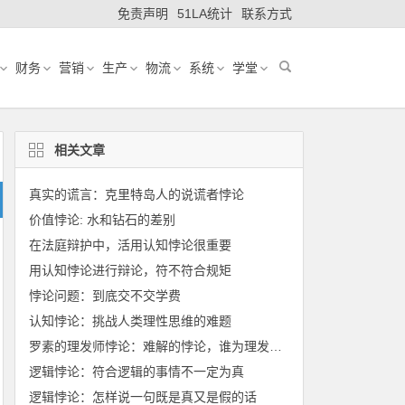
免责声明
51LA统计
联系方式
财务
营销
生产
物流
系统
学堂
相关文章
真实的谎言：克里特岛人的说谎者悖论
价值悖论: 水和钻石的差别
在法庭辩护中，活用认知悖论很重要
用认知悖论进行辩论，符不符合规矩
悖论问题：到底交不交学费
认知悖论：挑战人类理性思维的难题
罗素的理发师悖论：难解的悖论，谁为理发师刮脸
逻辑悖论：符合逻辑的事情不一定为真
逻辑悖论：怎样说一句既是真又是假的话