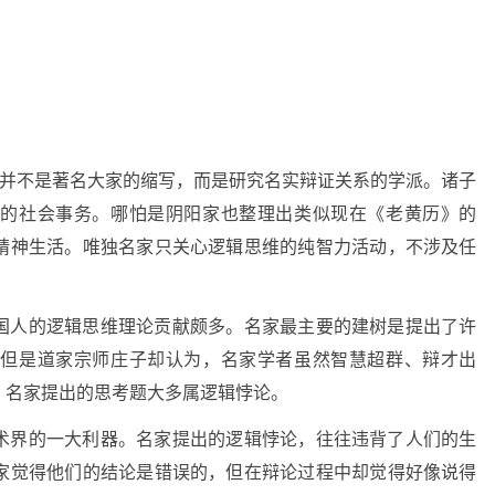
”并不是著名大家的缩写，而是研究名实辩证关系的学派。诸子
类的社会事务。哪怕是阴阳家也整理出类似现在《老黄历》的
精神生活。唯独名家只关心逻辑思维的纯智力活动，不涉及任
国人的逻辑思维理论贡献颇多。名家最主要的建树是提出了许
。但是道家宗师庄子却认为，名家学者虽然智慧超群、辩才出
，名家提出的思考题大多属逻辑悖论。
术界的一大利器。名家提出的逻辑悖论，往往违背了人们的生
家觉得他们的结论是错误的，但在辩论过程中却觉得好像说得