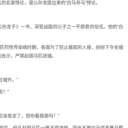
的名家悖论，是公孙龙提出来的“白马非马”悖论。
公孙龙子》一书，深受战国四公子之一平原君的信任。他的“白
马匹烈性传染病时期，各国为了防止瘟疫的入侵，纷纷下令全城
贴告示，严禁赵国马匹进城。
。
在城外。”
呢？”
应该是龙了，但你看我是吗？”
据规定，但凡赵国马匹一律不得进城，因此不管白马或者黑马都