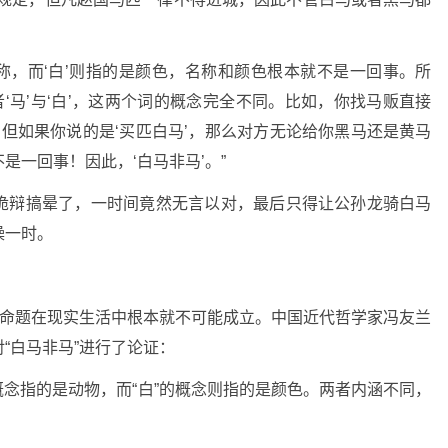
名称，而‘白’则指的是颜色，名称和颜色根本就不是一回事。所
或者‘马’与‘白’，这两个词的概念完全不同。比如，你找马贩直接
，但如果你说的是‘买匹白马’，那么对方无论给你黑马还是黄马
不是一回事！因此，‘白马非马’。”
诡辩搞晕了，一时间竟然无言以对，最后只得让公孙龙骑白马
噪一时。
一命题在现实生活中根本就不可能成立。中国近代哲学家冯友兰
“白马非马”进行了论证：
”的概念指的是动物，而“白”的概念则指的是颜色。两者内涵不同，