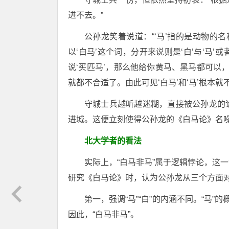
进不去。”
公孙龙笑着说道：“‘马’指的是动物的
以‘白马’这个词，分开来说则是‘白’与‘马’
说‘买匹马’，那么他给你黄马、黑马都可以
就都不合适了。由此可见‘白马’和‘马’根本就
守城士兵越听越迷糊，直接被公孙龙的
进城。这便立刻使得公孙龙的《白马论》名
北大学者的看法
实际上，“白马非马”属于逻辑悖论，这
研究《白马论》时，认为公孙龙从三个方面对
第一，强调“马”“白”的内涵不同。“马
因此，“白马非马”。