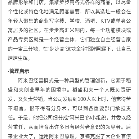
品牌形象和门店，集聚步步高各式各样的商品，以尽量
个性化或特色化地满足顾客需要，所以其选址一般会在
年轻人聚集的商业写字楼、学校、酒吧、KTV或单身公
寓居多的社区。在步步高汇米吧内，每一个功能模块或
产品专卖区就是一个经营主体，它们独立自主经营自家
的一亩三分地，在“步步高”这块金字招牌照耀下，让自己
熠熠生辉。
·管理启示
阿米巴经营模式是一种典型的管理创新，它源于稻
盛和夫创业早年的困境中。稻盛和夫一个人既负责研
发，又负责营销，当公司发展到100人以上时，他觉得苦
不堪言，恨不得有分身术，可以到各重要部门承担责
任。于是，他把公司细分成“阿米巴”的小组织，并委以经
营重任，从而培育出许多具有经营者意识的领导者。后
来企业大了，运用阿米巴原理，京瓷克服了大企业官僚