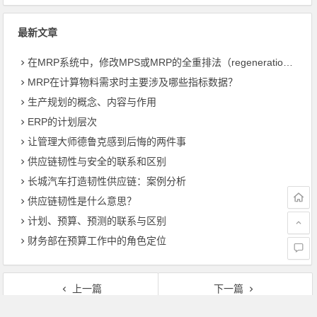
最新文章
在MRP系统中，修改MPS或MRP的全重排法（regeneration）和净改变法？
MRP在计算物料需求时主要涉及哪些指标数据？
生产规划的概念、内容与作用
ERP的计划层次
让管理大师德鲁克感到后悔的两件事
供应链韧性与安全的联系和区别
长城汽车打造韧性供应链：案例分析
供应链韧性是什么意思？
计划、预算、预测的联系与区别
财务部在预算工作中的角色定位
上一篇
下一篇
什么是多品种柔性化生产模式？
什么是生产过程的连续性、平行性、比例性、均衡性、适应性？