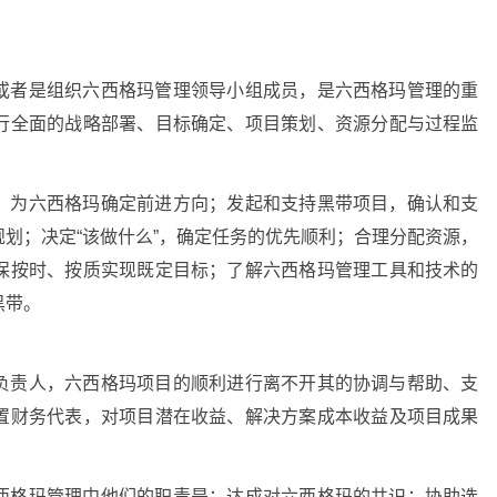
或者是组织六西格玛管理领导小组成员，是六西格玛管理的重
行全面的战略部署、目标确定、项目策划、资源分配与过程监
，为六西格玛确定前进方向；发起和支持黑带项目，确认和支
划；决定“该做什么”，确定任务的优先顺利；合理分配资源，
保按时、按质实现既定目标；了解六西格玛管理工具和技术的
黑带。
负责人，六西格玛项目的顺利进行离不开其的协调与帮助、支
置财务代表，对项目潜在收益、解决方案成本收益及项目成果
西格玛管理中他们的职责是：达成对六西格玛的共识；协助选