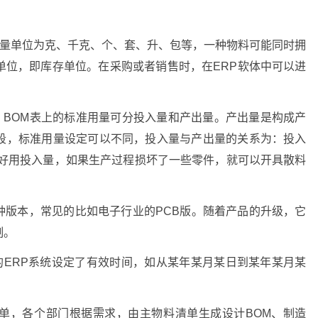
ure）。计量单位为克、千克、个、套、升、包等，一种物料可能同时拥
单位，即库存单位。在采购或者销售时，在ERP软体中可以进
tity）。 BOM表上的标准用量可分投入量和产出量。产出量是构成产
段，标准用量设定可以不同，投入量与产出量的关系为：投入
最好用投入量，如果生产过程损坏了一些零件，就可以开具散料
存在多种版本，常见的比如电子行业的PCB版。随着产品的升级，它
制。
te）。有的ERP系统设定了有效时间，如从某年某月某日到某年某月某
单，各个部门根据需求，由主物料清单生成设计BOM、制造