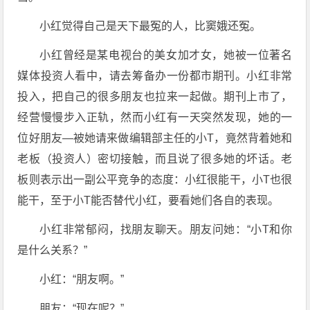
小红觉得自己是天下最冤的人，比窦娥还冤。
小红曾经是某电视台的美女加才女，她被一位著名
媒体投资人看中，请去筹备办一份都市期刊。小红非常
投入，把自己的很多朋友也拉来一起做。期刊上市了，
经营慢慢步入正轨，然而小红有一天突然发现，她的一
位好朋友—被她请来做编辑部主任的小T，竟然背着她和
老板（投资人）密切接触，而且说了很多她的坏话。老
板则表示出一副公平竞争的态度：小红很能干，小T也很
能干，至于小T能否替代小红，要看她们各自的表现。
小红非常郁闷，找朋友聊天。朋友问她：“小T和你
是什么关系？”
小红：“朋友啊。”
朋友：“现在呢？”