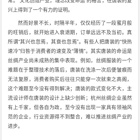
常。“文化创造产业，理念改变命运”的格言，在唐装的复
兴上得到了一个有力的证明。
然而好景不长，时隔半年，仅仅经历了一段蜜月般
的旺销后，就开始进入衰退期，订单远远不及当初。真
所谓“其兴也忽焉，其衰也忽焉”。有些人把唐装的“快热
速冷”归咎于消费者的速变及“薄情”。其实唐装的命运是
丝绸产业尚未成熟的集中表现。例如，丝绸服装的一个
难题在于整理技术的落后，唐装在洗涤一次后便皱痕而
无法复原，消费者购买后往往只能穿一次就束之高阁，
这个难题至今没有得到解决；唐装的款式变化不大，主
流设计师在唐装的设计上缺少创新；杭州丝绸企业虽然
有上千家，但各自为政，至今没有出现一家具有领袖风
范的企业，行业资源得不到整合，难以推进丝绸产业的
进步。