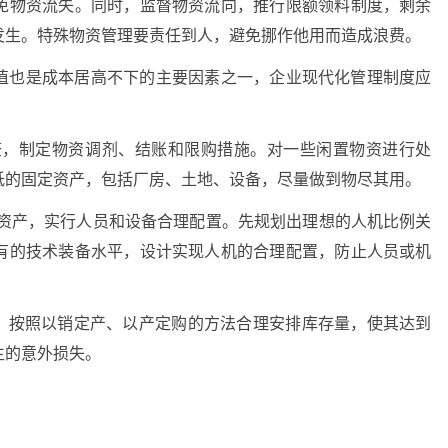
免物资流失。同时，监督物资流向，推行限额领料制度，剩余
发生。特殊物资管理要责任到人，避免挪作他用而造成浪费。
值也是成本居高不下的主要因素之一，企业现代化管理制度应
。
查，制定物资调剂、结账和限购措施。对一些闲置物资进行处
低的固定资产，包括厂房、土地、设备，尽量做到物尽其用。
定资产，实行人员和设备合理配置。先规划出理想的人机比例关
有的技术装备水平，设计实现人机的合理配置，防止人员或机
想，按照以销定产、以产定购的方法合理安排库存量，使其达到
生的意外损失。