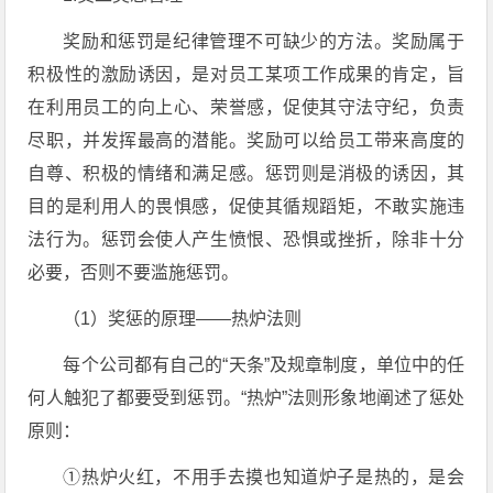
奖励和惩罚是纪律管理不可缺少的方法。奖励属于
积极性的激励诱因，是对员工某项工作成果的肯定，旨
在利用员工的向上心、荣誉感，促使其守法守纪，负责
尽职，并发挥最高的潜能。奖励可以给员工带来高度的
自尊、积极的情绪和满足感。惩罚则是消极的诱因，其
目的是利用人的畏惧感，促使其循规蹈矩，不敢实施违
法行为。惩罚会使人产生愤恨、恐惧或挫折，除非十分
必要，否则不要滥施惩罚。
（1）奖惩的原理——热炉法则
每个公司都有自己的“天条”及规章制度，单位中的任
何人触犯了都要受到惩罚。“热炉”法则形象地阐述了惩处
原则：
①热炉火红，不用手去摸也知道炉子是热的，是会