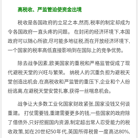
高税收、严监管迫使资金出境
税收是各国政府的立足之本,然而,税率的制定却成为
令各国政府一直头疼的问题。 在封闭的经济环境下,本国
政府可以随心所欲,尽可能多地征税,而在开放经济环境下,
一个国家的税率高低直接影响到在国际上的竞争优势。
除去战争因素,欧美国家的重税和严格监管促成了现
代避税天堂的兴旺与繁荣。 纳税人的沉重负担为避税天
堂创造出机会,在高税收和严监管的重压下,企业和个人纷
纷逃离,在避税天堂安营扎寨,获得一丝喘息机会。
战争让大多数工业化国家财政紧张,国家没钱又何谈
重建。 打仗需要钱,重建需要更多的钱,一些国家的政府除
了借债外,只好挖掘国内资源,制定超出常人忍受能力的税
收政策,如在20世纪50年代,英国所得税曾一度高达80%,