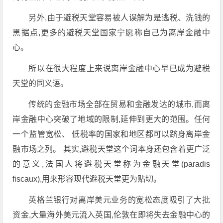
另外,由于避税天堂容易被人误解为是逃税、洗钱的
黑据点,更多的避税天堂国家宁愿称自己为离岸金融中
心。
所以在很大程度上来说离岸金融中心早已成为避税
天堂的同义语。
传统的金融市场全部在贸易和金融发达的城市,而离
岸金融中心突破了地域的限制,延伸到更大的范围。任何
一个监管宽松、 低税率的国家和地区都可以跻身离岸金
融市场之列。 其实,避税天堂这个词本身还包含着更广泛
的意义,法国人将避税天堂称为金融天堂(paradis
fiscaux),用来形容现代避税天堂更为贴切。
英格兰银行对离岸美元业务的宽松态度吸引了大批
资金,大量海外美元流入英国,伦敦在即将失去金融中心的