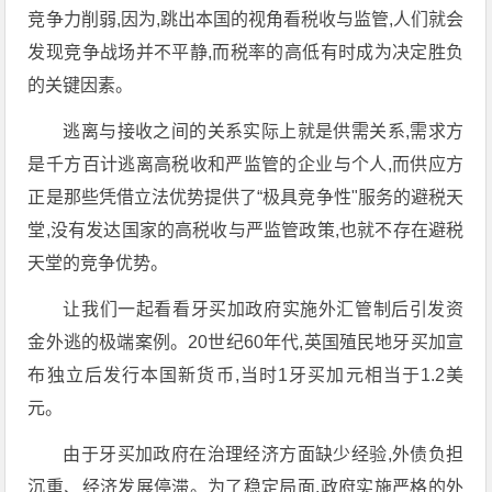
竞争力削弱,因为,跳出本国的视角看税收与监管,人们就会
发现竞争战场并不平静,而税率的高低有时成为决定胜负
的关键因素。
逃离与接收之间的关系实际上就是供需关系,需求方
是千方百计逃离高税收和严监管的企业与个人,而供应方
正是那些凭借立法优势提供了“极具竞争性"服务的避税天
堂,没有发达国家的高税收与严监管政策,也就不存在避税
天堂的竞争优势。
让我们一起看看牙买加政府实施外汇管制后引发资
金外逃的极端案例。20世纪60年代,英国殖民地牙买加宣
布独立后发行本国新货币,当时1牙买加元相当于1.2美
元。
由于牙买加政府在治理经济方面缺少经验,外债负担
沉重、经济发展停滞。为了稳定局面,政府实施严格的外