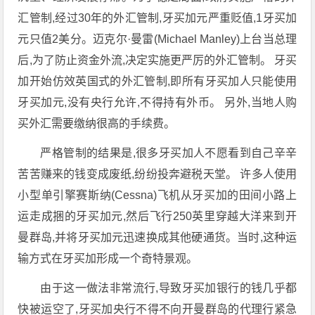
汇管制,经过30年的外汇管制,牙买加元严重贬值,1牙买加
元只值2美分。迈克尔·曼雷(Michael Manley)上台当总理
后,为了防止资金外流,决定实施更严厉的外汇管制。 牙买
加开始仿效英国式的外汇管制,即所有牙买加人只能使用
牙买加元,没有央行允许,不得持有外币。 另外,当地人购
买外汇需要缴纳很高的手续费。
严格管制的结果是,很多牙买加人不愿看到自己辛辛
苦苦赚来的钱变成废纸,纷纷投奔避税天堂。 许多人使用
小型单引擎赛斯纳(Cessna)飞机从牙买加的田间小路上
运走成捆的牙买加元,然后飞行250英里穿越大洋来到开
曼群岛,并将牙买加元迅速换成其他硬通货。当时,这种运
输方式在牙买加形成一个奇特景观。
由于这一做法非常流行,导致牙买加银行的钱几乎都
快被运空了,牙买加央行不得不向开曼群岛的代理行紧急