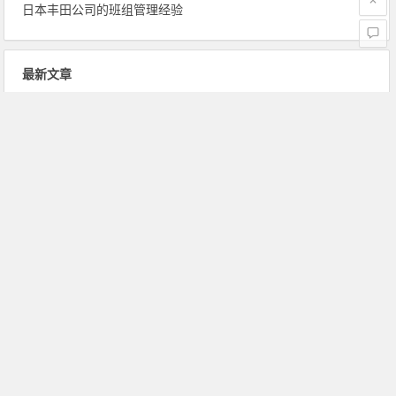
日本丰田公司的班组管理经验
最新文章
在MRP系统中，修改MPS或MRP的全重排法（regeneration）和净改变法？
MRP在计算物料需求时主要涉及哪些指标数据？
生产规划的概念、内容与作用
ERP的计划层次
让管理大师德鲁克感到后悔的两件事
供应链韧性与安全的联系和区别
长城汽车打造韧性供应链：案例分析
供应链韧性是什么意思？
计划、预算、预测的联系与区别
财务部在预算工作中的角色定位
上一篇
下一篇