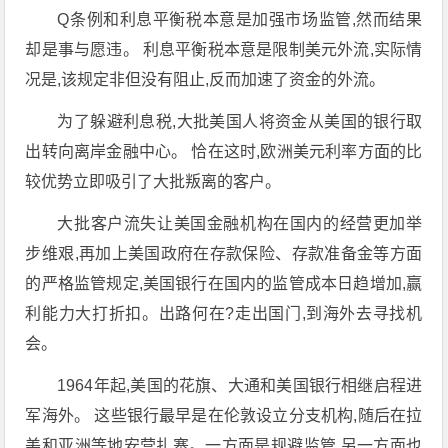
Q条例和利息平衡税本意是加强市场监管,然而结果
却是事与愿违。 利息平衡税本意是限制美元外流,实际情
况是,该规定非但没有阻止,反而加速了资金的外流。
为了躲避利息税,大批美国人将资金从美国的银行取
出转向离岸金融中心。 恰在这时,欧洲美元利率方面的比
较优势立即吸引了大批叛离的客户。
大批客户流失让美国金融机构在国内的经营更加举
步维艰,再加上美国政府在存款保险、存款准备金等方面
的严格监管规定,美国银行在国内的监管成本日趋增加,赢
利能力大打折扣。出路何在?走出国门,到海外去寻找机
会。
1964年起,美国的花旗、大通和美国银行相继启程进
军海外。 这些银行最早是在伦敦设立分支机构,随后在拉
美和亚洲等地安营扎寨。一方面是规避监管,另一方面也