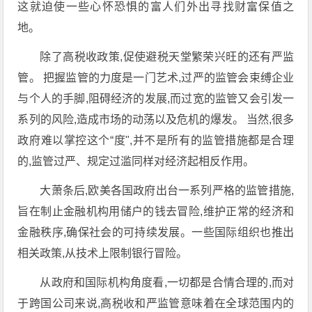
这就迫使一些心怀恐惧的富人们外出寻找财富保值之
地。
除了高税收政策,促使避税天堂繁荣兴旺的还有严监
管。 把握监管的力度是一门艺术,过严的监管会束缚企业
与个人的手脚,阻碍经济的发展,而过宽的监管又会引发一
系列的风险,造成市场的动荡以及危机的爆发。 当然,很多
政府难以掌控这个“度",并不是所有的监管措施都是合理
的,监管过严、规定过滥同样对经济起相反作用。
大萧条后,欧美各国政府出台一系列严格的监管措施,
旨在制止金融机构用储户的钱去冒险,维护正常的经济和
金融秩序,确保社会的可持续发展。一些国际组织也推出
相关政策,从技术上限制银行冒险。
从政府和国际机构角度看,一切都是合情合理的,而对
于跨国公司来说,高税收和严监管意味着在全球范围内的