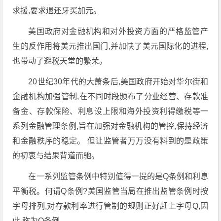
求援,要求退还牙买加元。
美国政府对金融机构和对外投资方面的严格监管产
生的反作用将美元推出国门,并加快了美元国际化的进程,
也带动了避税天堂的繁荣。
20世纪30年代的大萧条后,美国政府开始对华尔街和
金融机构加强管制,在不同时段颁布了分业经营、存款准
备金、存款保险、利息设上限和海外投资利得缴税等一
系列金融管理条例,旨在加强对金融机构的管控,保持经济
和金融秩序的稳定。 但让监管者万万没有料到的是政策
的初衷与结果背道而驰。
在一系列监管条例中特别值得一提的是Q条例和利息
平衡税。何谓Q条例?美国监管当局在推出监管条例时按
字母排列,对存款利率进行管制的规则正好赶上字母Q,因
此,称为Q条例。