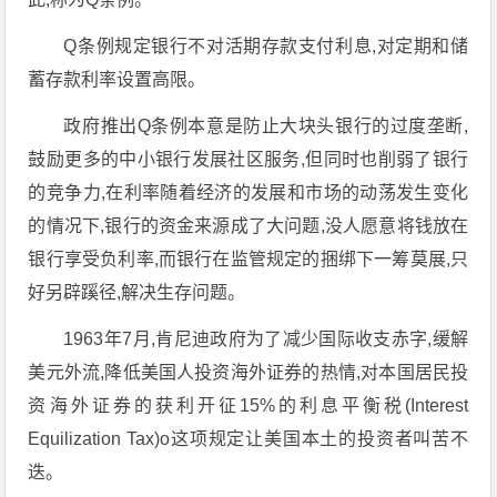
Q条例规定银行不对活期存款支付利息,对定期和储
蓄存款利率设置高限。
政府推出Q条例本意是防止大块头银行的过度垄断,
鼓励更多的中小银行发展社区服务,但同时也削弱了银行
的竞争力,在利率随着经济的发展和市场的动荡发生变化
的情况下,银行的资金来源成了大问题,没人愿意将钱放在
银行享受负利率,而银行在监管规定的捆绑下一筹莫展,只
好另辟蹊径,解决生存问题。
1963年7月,肯尼迪政府为了减少国际收支赤字,缓解
美元外流,降低美国人投资海外证券的热情,对本国居民投
资海外证券的获利开征15%的利息平衡税(Interest
Equilization Tax)o这项规定让美国本土的投资者叫苦不
迭。