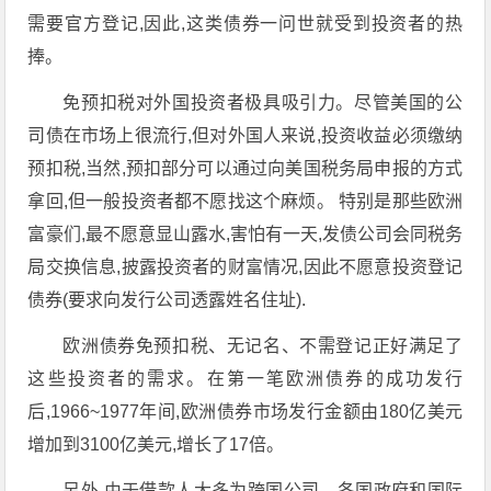
需要官方登记,因此,这类债券一问世就受到投资者的热
捧。
免预扣税对外国投资者极具吸引力。尽管美国的公
司债在市场上很流行,但对外国人来说,投资收益必须缴纳
预扣税,当然,预扣部分可以通过向美国税务局申报的方式
拿回,但一般投资者都不愿找这个麻烦。 特别是那些欧洲
富豪们,最不愿意显山露水,害怕有一天,发债公司会同税务
局交换信息,披露投资者的财富情况,因此不愿意投资登记
债券(要求向发行公司透露姓名住址).
欧洲债券免预扣税、无记名、不需登记正好满足了
这些投资者的需求。在第一笔欧洲债券的成功发行
后,1966~1977年间,欧洲债券市场发行金额由180亿美元
增加到3100亿美元,增长了17倍。
另外,由于借款人大多为跨国公司、各国政府和国际