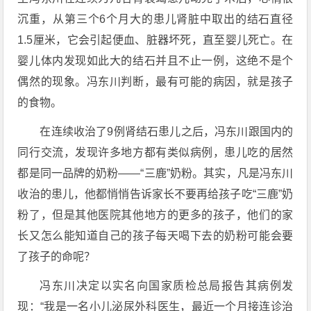
沉重，从第三个6个月大的患儿肾脏中取出的结石直径
1.5厘米，它会引起便血、脏器坏死，直至婴儿死亡。在
婴儿体内发现如此大的结石并且不止一例，这绝不是个
偶然的现象。冯东川判断，最有可能的病因，就是孩子
的食物。
在连续收治了9例肾结石患儿之后，冯东川跟国内的
同行交流，发现许多地方都有类似病例，患儿吃的居然
都是同一品牌的奶粉——“三鹿”奶粉。其实，凡是冯东川
收治的患儿，他都悄悄告诉家长不要再给孩子吃“三鹿”奶
粉了，但是其他医院其他地方的更多的孩子，他们的家
长又怎么能知道自己的孩子每天喝下去的奶粉可能会要
了孩子的命呢？
冯东川决定以实名向国家质检总局报告其病例发
现：“我是一名小儿泌尿外科医生，最近一个月接连诊治