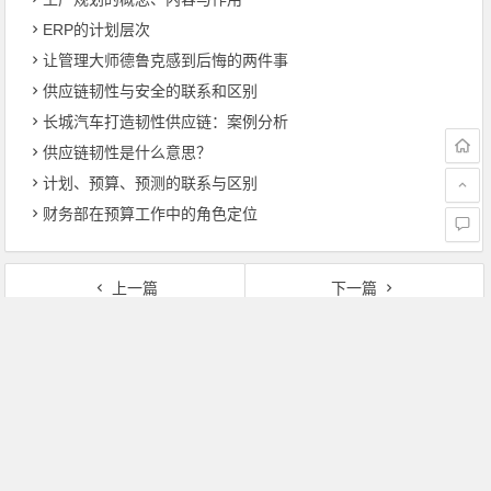
ERP的计划层次
让管理大师德鲁克感到后悔的两件事
供应链韧性与安全的联系和区别
长城汽车打造韧性供应链：案例分析
供应链韧性是什么意思？
计划、预算、预测的联系与区别
财务部在预算工作中的角色定位
上一篇
下一篇
杜邦公司可持续运营的启示
什么是杜邦工艺危险分析？
文章导航
本站部分内容转载于互联网，如无意中侵犯了哪个媒体、公司、
企业或个人等的知识产权，请联系我们，本站将在第一时间内给
予删除等相关处理。