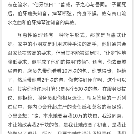
志在流水。”伯牙惊曰：“善哉，子之心与吾同。”子期死
后，伯牙痛失知音，摔琴断弦，终身不操，故有高山流
水之曲和伯牙摔琴谢知音的典故。
互惠性原理还有一种衍生形式，那就是互惠式让
步。家中的小朋友是利用这种手法的高手，他们通常会
跟家长提较高的要求，但当其不能被满足时，“让步”性地
降低要求，似乎成了他们的惯用“伎俩”。还有，你去商城
买包包，店员先带你看看10万块的包，你觉得贵，拒绝
了，然后带你看2千块的包，你觉得好便宜啊，这个可以
买，其实你也许原打算只是买个500块的包。在服务员提
议、你拒绝、服务员和你相互退让、相互答应的一系列
过程中，你内心会升起庄严的责任感和莫名的满足感，
心里会想：“瞧，本来她要卖我10万的块包，我没同意，
才让她改卖我2千块的包，是我让她改变了初衷，是我让
她做出了退让，所以，我要为她的退让承担责任，我们