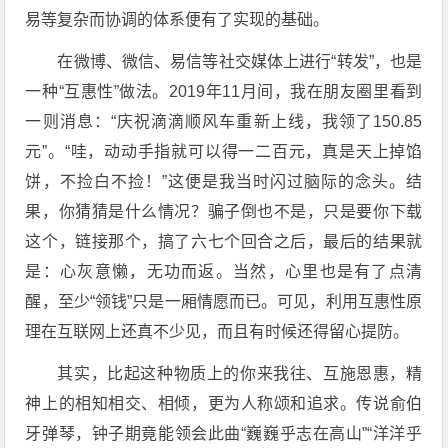
易等复杂而协调的体系便有了实现的基础。
在微博、微信、易信等社交媒体上进行“转发”，也是
一种“互惠性”做法。2019年11月间，我在朋友圈里看到
一则消息：“庆祝滴滴顺风车重新上线，我领了150.85
元”。“哇，动动手指就可以得一二百元，真是天上掉馅
饼，不捡白不捡！”这便是我当时闪过脑际的念头。结
果，你猜猜是什么情况？骗子倒也不是，只是要你下载
这个，链接那个，搞了六七个回合之后，最后的结果就
是：心灰意懒，无功而返。当然，心里也是有了点清
醒，至少“领钱”只是一厢情愿而已。可见，利用互惠性原
理在互联网上还真不少见，而且有时候还得留心提防。
其实，比起这种物质上的你来我往、互施恩惠，精
神上的相知相交、相倾，更为人称颂和追求。传说俞伯
牙弹琴，钟子期竟能领会此曲“巍巍乎志在高山”“洋洋乎