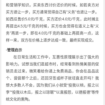
和营销学知识。买卖东西讨价还价的时候，如若卖方对
买方退让一步，买方通常觉得自己有“义务”也退让一步。
如西瓜售价5.0元/千克，买方还价4.0元/千克，此时摊主
再提出4.5元/千克的时候，买方也会觉得在道义上有“义
务”再退一步，即在4.0元/千克的基础上再提高一点，这
样一来，双方在价格上逐步达成一致，最终实现成交。
·管理启示
在日常生活和工作中，互惠性原理展示出了强大的
影响力。试想当我们逛超市时，经常看到热情美丽的促
销员走过来，微笑着给你递上免费商品，你会在品品这
个、尝尝那个之后，还回牙签或杯子就径直走开吗？我
想大多数人不会，因为我们从小就受“投我以桃，报之以
李”“投我以木瓜，报之以琼琚”“以直报怨，以德报德”等传
统文化的熏陶。