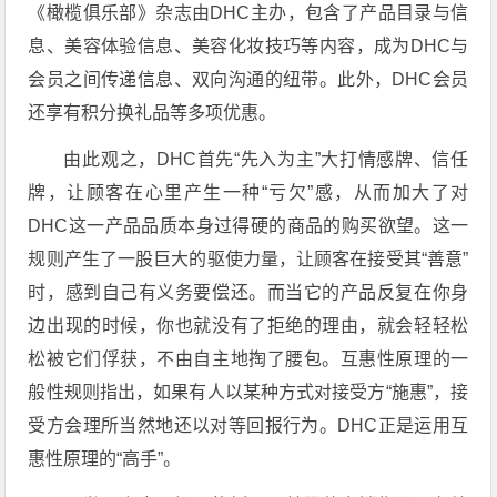
《橄榄俱乐部》杂志由DHC主办，包含了产品目录与信
息、美容体验信息、美容化妆技巧等内容，成为DHC与
会员之间传递信息、双向沟通的纽带。此外，DHC会员
还享有积分换礼品等多项优惠。
由此观之，DHC首先“先入为主”大打情感牌、信任
牌，让顾客在心里产生一种“亏欠”感，从而加大了对
DHC这一产品品质本身过得硬的商品的购买欲望。这一
规则产生了一股巨大的驱使力量，让顾客在接受其“善意”
时，感到自己有义务要偿还。而当它的产品反复在你身
边出现的时候，你也就没有了拒绝的理由，就会轻轻松
松被它们俘获，不由自主地掏了腰包。互惠性原理的一
般性规则指出，如果有人以某种方式对接受方“施惠”，接
受方会理所当然地还以对等回报行为。DHC正是运用互
惠性原理的“高手”。