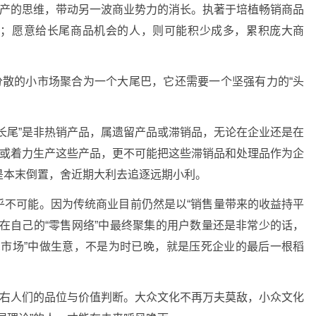
生产的思维，带动另一波商业势力的消长。执著于培植畅销商品
薄；愿意给长尾商品机会的人，则可能积少成多，累积庞大商
分散的小市场聚合为一个大尾巴，它还需要一个坚强有力的“头
长尾”是非热销产品，属遗留产品或滞销品，无论在企业还是在
意或着力生产这些产品，更不可能把这些滞销品和处理品作为企
是本末倒置，舍近期大利去追逐远期小利。
乎不可能。因为传统商业目前仍然是以“销售量带来的收益持平
在自己的“零售网络”中最终聚集的用户数量还是非常少的话，
尾市场”中做生意，不是为时已晚，就是压死企业的最后一根稻
左右人们的品位与价值判断。大众文化不再万夫莫敌，小众文化