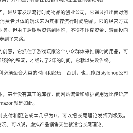
公司成立了，是从事发现流行时尚物品的创业公司，它通过推出面对消
个消费者具体的玩法来为其推荐流行时尚物品。它的经营方式
业务。但由于后期融资遇到困难，不得不压缩资金，转而投向
走到了末路。
的创意，它抓住了游戏玩家这个小众群体来推销时尚用品，可
和经验的积淀，才经过了2年的时间，它就以失败告终。
须聚合人类的时间和经历，否则，也只能跟stylehop公司
本，甚至没有真正的库存，而网站流量和维护费用远比传统店
azon就是如此。
则支付和配送成本几乎为0，可以把长尾理论发挥到极致。
都属于这种情况。可以说，虚拟产品销售天生就适合长尾理论。