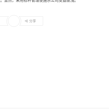
欧洲质量奖。显然，采用标杆管理使施乐公司受益匪浅。
分享