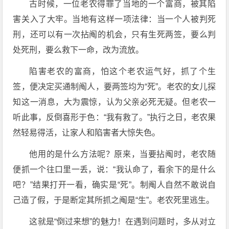
古时候，一位老农得罪了当地的一个富商，被其陷
害关入了大牢。当地有这样一项法律：当一个人被判死
刑，还可以有一次拈阄的机会，只有生死两签，要么判
处死刑，要么救下一命，改为流放。
陷害老农的富商，怕这个老农运气好，抓了个生
签，便决定买通制阄人，要两签均为“死”。老农的女儿探
知这一消息，大为震惊，认为父亲必死无疑。但老农一
听此事，反倒喜形于色：“我有救了。”执行之日，老农果
然轻易得活，让家人和陷害者大惊失色。
他用的是什么方法呢？原来，当要拈阄时，老农随
便抓一个往口里一丢，说：“我认命了，看余下的是什么
吧？”结果打开一看，确实是“死”。制阄人自然不敢说自
己造了假，于是断定其所抓之阄是“生”。老农死里逃生。
这就是“倒过来想”的魅力！在遇到问题时，多从对立