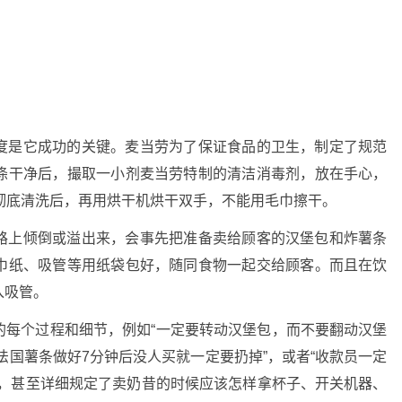
度是它成功的关键。麦当劳为了保证食品的卫生，制定了规范
涤干净后，撮取一小剂麦当劳特制的清洁消毒剂，放在手心，
彻底清洗后，再用烘干机烘干双手，不能用毛巾擦干。
路上倾倒或溢出来，会事先把准备卖给顾客的汉堡包和炸薯条
巾纸、吸管等用纸袋包好，随同食物一起交给顾客。而且在饮
入吸管。
的每个过程和细节，例如“一定要转动汉堡包，而不要翻动汉堡
买，法国薯条做好7分钟后没人买就一定要扔掉”，或者“收款员一定
等，甚至详细规定了卖奶昔的时候应该怎样拿杯子、开关机器、